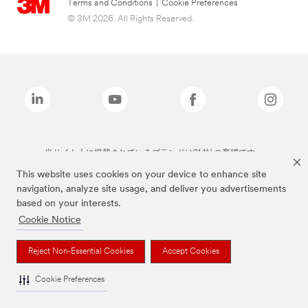
Terms and Conditions
|
Cookie Preferences
© 3M 2026. All Rights Reserved.
当サイト上に掲載されているブランドは3M社の商標です。
This website uses cookies on your device to enhance site
navigation, analyze site usage, and deliver you advertisements
based on your interests.
Cookie Notice
Reject Non-Essential Cookies
Accept Cookies
Cookie Preferences