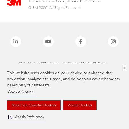
Terms and Conditions
|
Cookie Preferences
© 3M 2026. All Rights Reserved.
当サイト上に掲載されているブランドは3M社の商標です。
This website uses cookies on your device to enhance site
navigation, analyze site usage, and deliver you advertisements
based on your interests.
Cookie Notice
Reject Non-Essential Cookies
Accept Cookies
Cookie Preferences