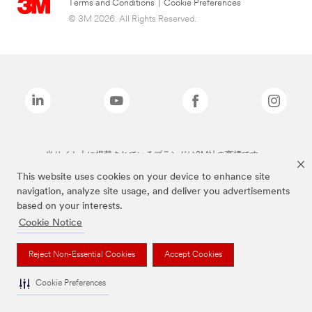
Terms and Conditions
|
Cookie Preferences
© 3M 2026. All Rights Reserved.
当サイト上に掲載されているブランドは3M社の商標です。
This website uses cookies on your device to enhance site
navigation, analyze site usage, and deliver you advertisements
based on your interests.
Cookie Notice
Reject Non-Essential Cookies
Accept Cookies
Cookie Preferences