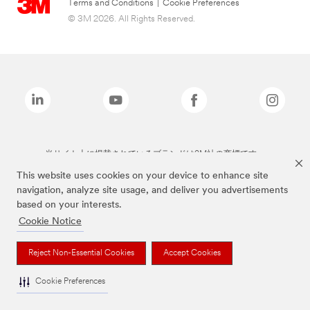
Terms and Conditions
|
Cookie Preferences
© 3M 2026. All Rights Reserved.
当サイト上に掲載されているブランドは3M社の商標です。
This website uses cookies on your device to enhance site
navigation, analyze site usage, and deliver you advertisements
based on your interests.
Cookie Notice
Reject Non-Essential Cookies
Accept Cookies
Cookie Preferences