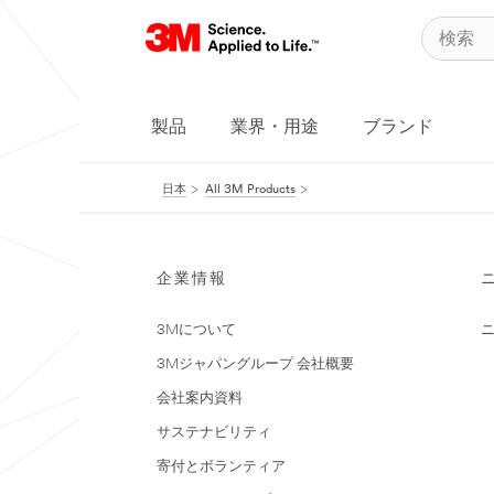
製品
業界・用途
ブランド
日本
All 3M Products
企業情報
3Mについて
3Mジャパングループ 会社概要
会社案内資料
サステナビリティ
寄付とボランティア