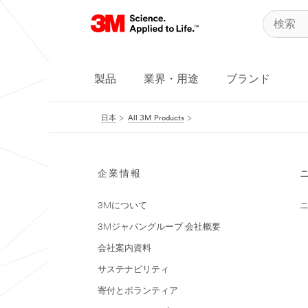
製品
業界・用途
ブランド
日本
All 3M Products
企業情報
3Mについて
3Mジャパングループ 会社概要
会社案内資料
サステナビリティ
寄付とボランティア