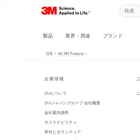
製品
業界・用途
ブランド
日本
All 3M Products
企業情報
3Mについて
3Mジャパングループ 会社概要
会社案内資料
サステナビリティ
寄付とボランティア