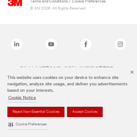
Terms and Conditions
|
Cookie Preferences
© 3M 2026. All Rights Reserved.
当サイト上に掲載されているブランドは3M社の商標です。
This website uses cookies on your device to enhance site
navigation, analyze site usage, and deliver you advertisements
based on your interests.
Cookie Notice
Reject Non-Essential Cookies
Accept Cookies
Cookie Preferences