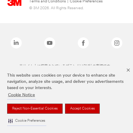
Terms and Conditions
|
Cookie Preferences
© 3M 2026. All Rights Reserved.
当サイト上に掲載されているブランドは3M社の商標です。
This website uses cookies on your device to enhance site
navigation, analyze site usage, and deliver you advertisements
based on your interests.
Cookie Notice
Reject Non-Essential Cookies
Accept Cookies
Cookie Preferences