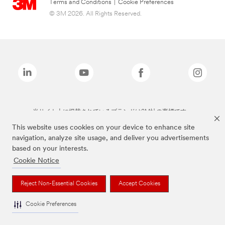
Terms and Conditions
|
Cookie Preferences
© 3M 2026. All Rights Reserved.
当サイト上に掲載されているブランドは3M社の商標です。
This website uses cookies on your device to enhance site
navigation, analyze site usage, and deliver you advertisements
based on your interests.
Cookie Notice
Reject Non-Essential Cookies
Accept Cookies
Cookie Preferences