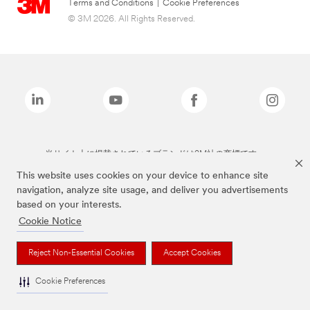
Terms and Conditions
|
Cookie Preferences
© 3M 2026. All Rights Reserved.
当サイト上に掲載されているブランドは3M社の商標です。
This website uses cookies on your device to enhance site
navigation, analyze site usage, and deliver you advertisements
based on your interests.
Cookie Notice
Reject Non-Essential Cookies
Accept Cookies
Cookie Preferences