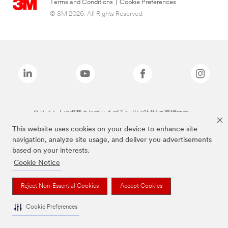
Terms and Conditions
|
Cookie Preferences
© 3M 2026. All Rights Reserved.
当サイト上に掲載されているブランドは3M社の商標です。
This website uses cookies on your device to enhance site
navigation, analyze site usage, and deliver you advertisements
based on your interests.
Cookie Notice
Reject Non-Essential Cookies
Accept Cookies
Cookie Preferences