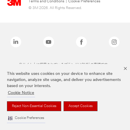
Terms and Conditions
|
Cookie Preferences
© 3M 2026. All Rights Reserved.
当サイト上に掲載されているブランドは3M社の商標です。
This website uses cookies on your device to enhance site
navigation, analyze site usage, and deliver you advertisements
based on your interests.
Cookie Notice
Reject Non-Essential Cookies
Accept Cookies
Cookie Preferences