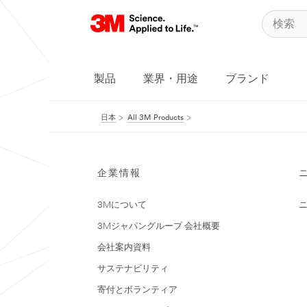
製品
業界・用途
ブランド
日本
All 3M Products
企業情報
3Mについて
3Mジャパングループ 会社概要
会社案内資料
サステナビリティ
寄付とボランティア