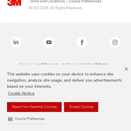
Terms and Conditions
|
Cookie Preferences
© 3M 2026. All Rights Reserved.
当サイト上に掲載されているブランドは3M社の商標です。
This website uses cookies on your device to enhance site
navigation, analyze site usage, and deliver you advertisements
based on your interests.
Cookie Notice
Reject Non-Essential Cookies
Accept Cookies
Cookie Preferences