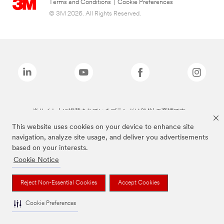
Terms and Conditions
|
Cookie Preferences
© 3M 2026. All Rights Reserved.
当サイト上に掲載されているブランドは3M社の商標です。
This website uses cookies on your device to enhance site
navigation, analyze site usage, and deliver you advertisements
based on your interests.
Cookie Notice
Reject Non-Essential Cookies
Accept Cookies
Cookie Preferences