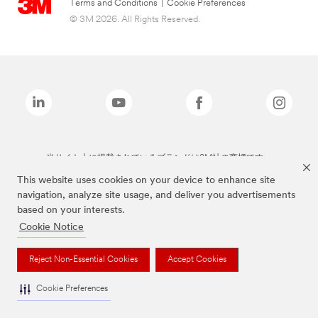
Terms and Conditions
|
Cookie Preferences
© 3M 2026. All Rights Reserved.
当サイト上に掲載されているブランドは3M社の商標です。
This website uses cookies on your device to enhance site
navigation, analyze site usage, and deliver you advertisements
based on your interests.
Cookie Notice
Reject Non-Essential Cookies
Accept Cookies
Cookie Preferences