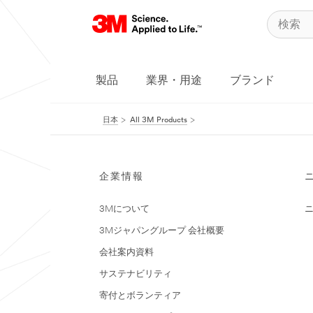
製品
業界・用途
ブランド
日本
All 3M Products
企業情報
3Mについて
3Mジャパングループ 会社概要
会社案内資料
サステナビリティ
寄付とボランティア