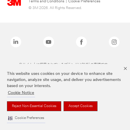
Terms and Conditions
|
Cookie Preferences
© 3M 2026. All Rights Reserved.
当サイト上に掲載されているブランドは3M社の商標です。
This website uses cookies on your device to enhance site
navigation, analyze site usage, and deliver you advertisements
based on your interests.
Cookie Notice
Reject Non-Essential Cookies
Accept Cookies
Cookie Preferences