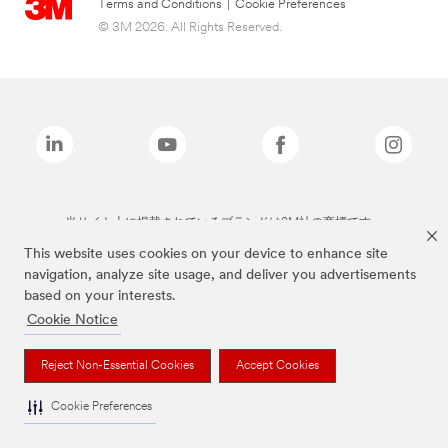
Terms and Conditions
|
Cookie Preferences
© 3M 2026. All Rights Reserved.
当サイト上に掲載されているブランドは3M社の商標です。
This website uses cookies on your device to enhance site
navigation, analyze site usage, and deliver you advertisements
based on your interests.
Cookie Notice
Reject Non-Essential Cookies
Accept Cookies
Cookie Preferences