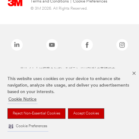
Terms and Conditions
|
Cookie Preferences
© 3M 2026. All Rights Reserved.
当サイト上に掲載されているブランドは3M社の商標です。
This website uses cookies on your device to enhance site
navigation, analyze site usage, and deliver you advertisements
based on your interests.
Cookie Notice
Reject Non-Essential Cookies
Accept Cookies
Cookie Preferences