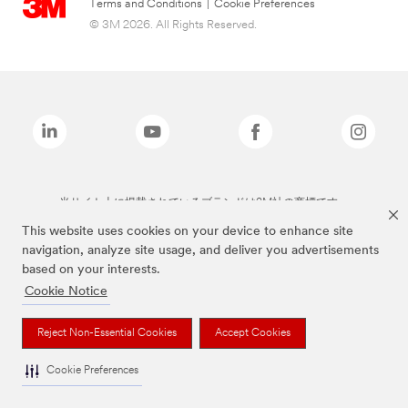
Terms and Conditions
|
Cookie Preferences
© 3M 2026. All Rights Reserved.
当サイト上に掲載されているブランドは3M社の商標です。
This website uses cookies on your device to enhance site
navigation, analyze site usage, and deliver you advertisements
based on your interests.
Cookie Notice
Reject Non-Essential Cookies
Accept Cookies
Cookie Preferences