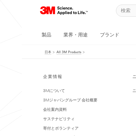
製品
業界・用途
ブランド
日本
All 3M Products
企業情報
3Mについて
3Mジャパングループ 会社概要
会社案内資料
サステナビリティ
寄付とボランティア