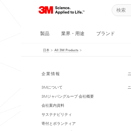
製品
業界・用途
ブランド
日本
All 3M Products
企業情報
3Mについて
3Mジャパングループ 会社概要
会社案内資料
サステナビリティ
寄付とボランティア