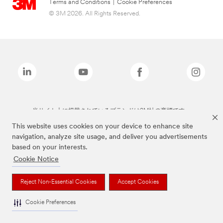
Terms and Conditions
|
Cookie Preferences
© 3M 2026. All Rights Reserved.
当サイト上に掲載されているブランドは3M社の商標です。
This website uses cookies on your device to enhance site
navigation, analyze site usage, and deliver you advertisements
based on your interests.
Cookie Notice
Reject Non-Essential Cookies
Accept Cookies
Cookie Preferences