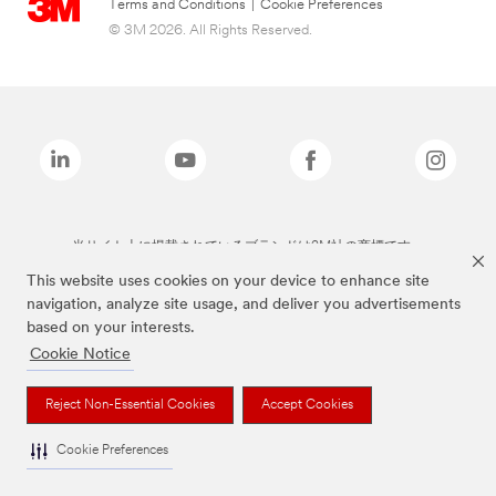
Terms and Conditions
|
Cookie Preferences
© 3M 2026. All Rights Reserved.
当サイト上に掲載されているブランドは3M社の商標です。
This website uses cookies on your device to enhance site
navigation, analyze site usage, and deliver you advertisements
based on your interests.
Cookie Notice
Reject Non-Essential Cookies
Accept Cookies
Cookie Preferences