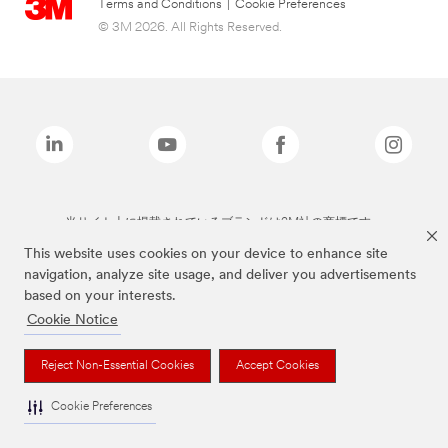
Terms and Conditions
|
Cookie Preferences
© 3M 2026. All Rights Reserved.
当サイト上に掲載されているブランドは3M社の商標です。
This website uses cookies on your device to enhance site
navigation, analyze site usage, and deliver you advertisements
based on your interests.
Cookie Notice
Reject Non-Essential Cookies
Accept Cookies
Cookie Preferences