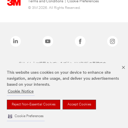
Terms and Conditions
|
Cookie Preferences
© 3M 2026. All Rights Reserved.
当サイト上に掲載されているブランドは3M社の商標です。
This website uses cookies on your device to enhance site
navigation, analyze site usage, and deliver you advertisements
based on your interests.
Cookie Notice
Reject Non-Essential Cookies
Accept Cookies
Cookie Preferences