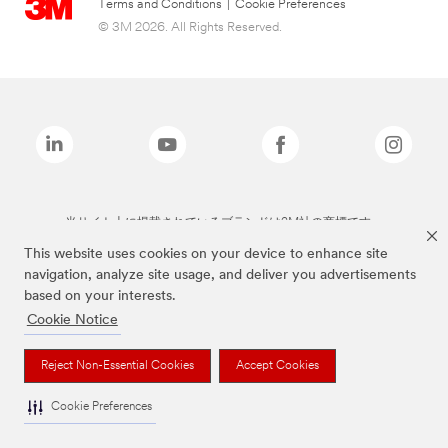
Terms and Conditions
|
Cookie Preferences
© 3M 2026. All Rights Reserved.
当サイト上に掲載されているブランドは3M社の商標です。
This website uses cookies on your device to enhance site
navigation, analyze site usage, and deliver you advertisements
based on your interests.
Cookie Notice
Reject Non-Essential Cookies
Accept Cookies
Cookie Preferences