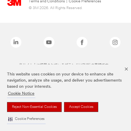
Terms and Conditions
|
Cookie Preferences
© 3M 2026. All Rights Reserved.
当サイト上に掲載されているブランドは3M社の商標です。
This website uses cookies on your device to enhance site
navigation, analyze site usage, and deliver you advertisements
based on your interests.
Cookie Notice
Reject Non-Essential Cookies
Accept Cookies
Cookie Preferences