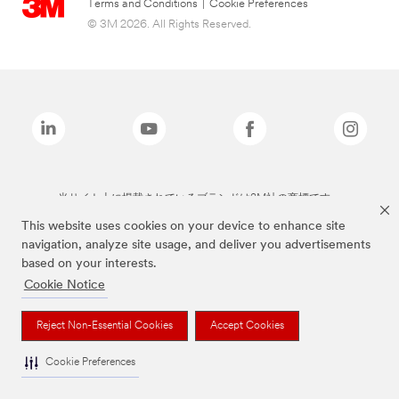
Terms and Conditions
|
Cookie Preferences
© 3M 2026. All Rights Reserved.
当サイト上に掲載されているブランドは3M社の商標です。
This website uses cookies on your device to enhance site
navigation, analyze site usage, and deliver you advertisements
based on your interests.
Cookie Notice
Reject Non-Essential Cookies
Accept Cookies
Cookie Preferences