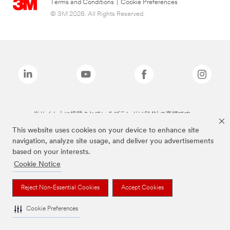
Terms and Conditions
|
Cookie Preferences
© 3M 2026. All Rights Reserved.
当サイト上に掲載されているブランドは3M社の商標です。
This website uses cookies on your device to enhance site
navigation, analyze site usage, and deliver you advertisements
based on your interests.
Cookie Notice
Reject Non-Essential Cookies
Accept Cookies
Cookie Preferences