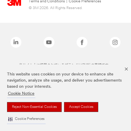
Terms and Conditions
|
Cookie Preferences
© 3M 2026. All Rights Reserved.
当サイト上に掲載されているブランドは3M社の商標です。
This website uses cookies on your device to enhance site
navigation, analyze site usage, and deliver you advertisements
based on your interests.
Cookie Notice
Reject Non-Essential Cookies
Accept Cookies
Cookie Preferences