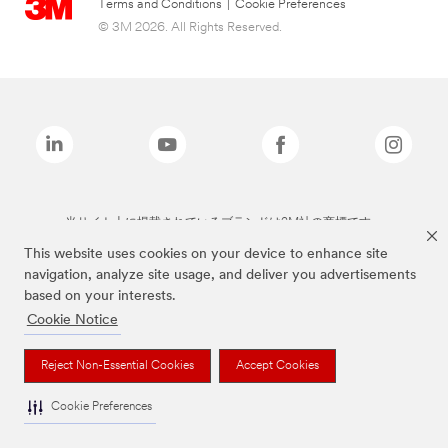
Terms and Conditions
|
Cookie Preferences
© 3M 2026. All Rights Reserved.
当サイト上に掲載されているブランドは3M社の商標です。
This website uses cookies on your device to enhance site
navigation, analyze site usage, and deliver you advertisements
based on your interests.
Cookie Notice
Reject Non-Essential Cookies
Accept Cookies
Cookie Preferences