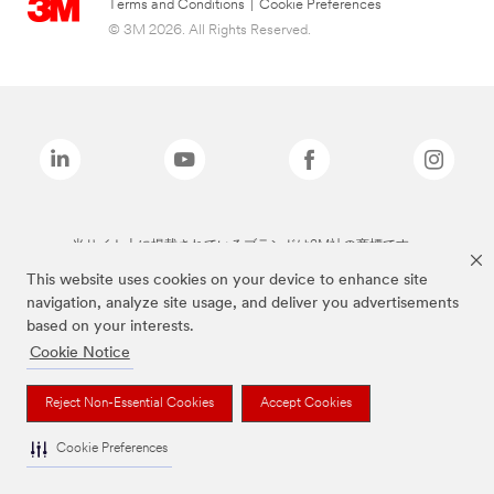
Terms and Conditions
|
Cookie Preferences
© 3M 2026. All Rights Reserved.
当サイト上に掲載されているブランドは3M社の商標です。
This website uses cookies on your device to enhance site
navigation, analyze site usage, and deliver you advertisements
based on your interests.
Cookie Notice
Reject Non-Essential Cookies
Accept Cookies
Cookie Preferences