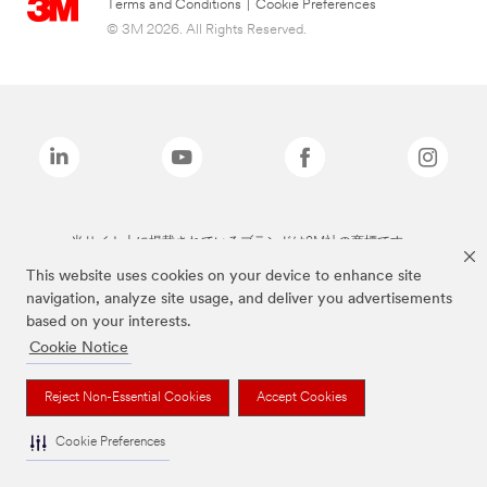
Terms and Conditions
|
Cookie Preferences
© 3M 2026. All Rights Reserved.
当サイト上に掲載されているブランドは3M社の商標です。
This website uses cookies on your device to enhance site
navigation, analyze site usage, and deliver you advertisements
based on your interests.
Cookie Notice
Reject Non-Essential Cookies
Accept Cookies
Cookie Preferences