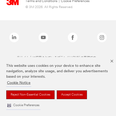
Terms and Conditions
|
Cookie Preferences
© 3M 2026. All Rights Reserved.
当サイト上に掲載されているブランドは3M社の商標です。
This website uses cookies on your device to enhance site
navigation, analyze site usage, and deliver you advertisements
based on your interests.
Cookie Notice
Reject Non-Essential Cookies
Accept Cookies
Cookie Preferences