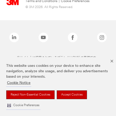
Terms and Conditions
|
Cookie Preferences
© 3M 2026. All Rights Reserved.
当サイト上に掲載されているブランドは3M社の商標です。
This website uses cookies on your device to enhance site
navigation, analyze site usage, and deliver you advertisements
based on your interests.
Cookie Notice
Reject Non-Essential Cookies
Accept Cookies
Cookie Preferences