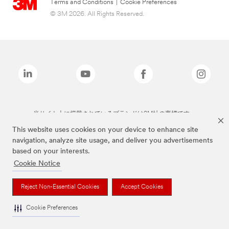
Terms and Conditions
|
Cookie Preferences
© 3M 2026. All Rights Reserved.
当サイト上に掲載されているブランドは3M社の商標です。
This website uses cookies on your device to enhance site
navigation, analyze site usage, and deliver you advertisements
based on your interests.
Cookie Notice
Reject Non-Essential Cookies
Accept Cookies
Cookie Preferences