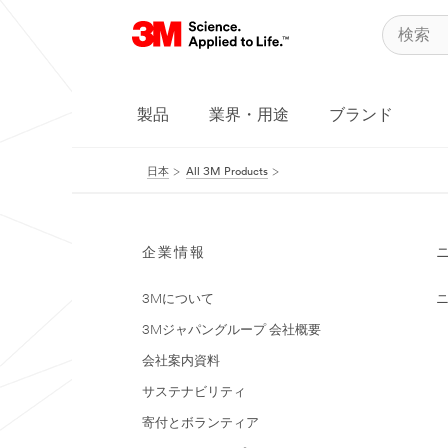
製品
業界・用途
ブランド
日本
All 3M Products
企業情報
3Mについて
3Mジャパングループ 会社概要
会社案内資料
サステナビリティ
寄付とボランティア