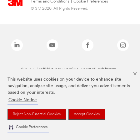
Terms and Conditions
|
Cookie Preferences
© 3M 2026. All Rights Reserved.
当サイト上に掲載されているブランドは3M社の商標です。
This website uses cookies on your device to enhance site
navigation, analyze site usage, and deliver you advertisements
based on your interests.
Cookie Notice
Reject Non-Essential Cookies
Accept Cookies
Cookie Preferences