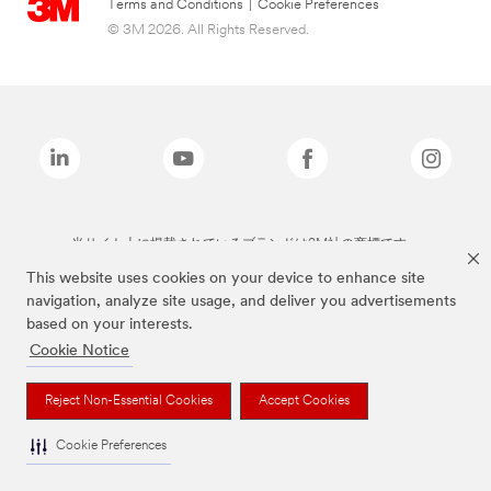
Terms and Conditions
|
Cookie Preferences
© 3M 2026. All Rights Reserved.
当サイト上に掲載されているブランドは3M社の商標です。
This website uses cookies on your device to enhance site
navigation, analyze site usage, and deliver you advertisements
based on your interests.
Cookie Notice
Reject Non-Essential Cookies
Accept Cookies
Cookie Preferences