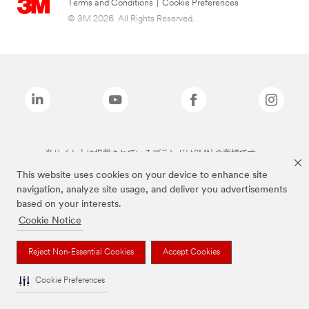
Terms and Conditions
|
Cookie Preferences
© 3M 2026. All Rights Reserved.
当サイト上に掲載されているブランドは3M社の商標です。
This website uses cookies on your device to enhance site
navigation, analyze site usage, and deliver you advertisements
based on your interests.
Cookie Notice
Reject Non-Essential Cookies
Accept Cookies
Cookie Preferences