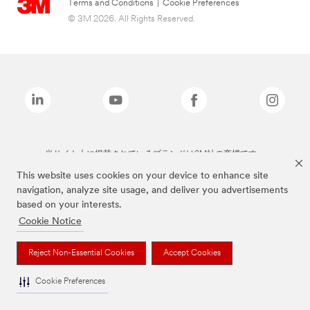
Terms and Conditions
|
Cookie Preferences
© 3M 2026. All Rights Reserved.
当サイト上に掲載されているブランドは3M社の商標です。
This website uses cookies on your device to enhance site
navigation, analyze site usage, and deliver you advertisements
based on your interests.
Cookie Notice
Reject Non-Essential Cookies
Accept Cookies
Cookie Preferences