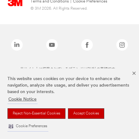
Terms and Conditions
|
Cookie Preferences
© 3M 2026. All Rights Reserved.
当サイト上に掲載されているブランドは3M社の商標です。
This website uses cookies on your device to enhance site
navigation, analyze site usage, and deliver you advertisements
based on your interests.
Cookie Notice
Reject Non-Essential Cookies
Accept Cookies
Cookie Preferences