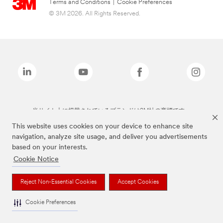
Terms and Conditions
|
Cookie Preferences
© 3M 2026. All Rights Reserved.
当サイト上に掲載されているブランドは3M社の商標です。
This website uses cookies on your device to enhance site
navigation, analyze site usage, and deliver you advertisements
based on your interests.
Cookie Notice
Reject Non-Essential Cookies
Accept Cookies
Cookie Preferences