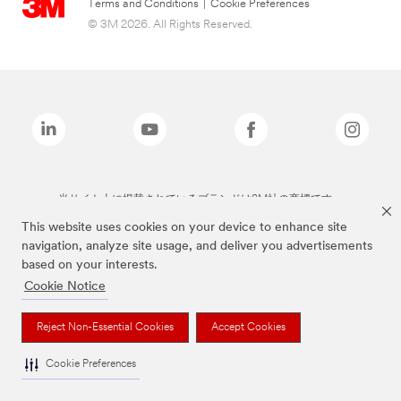
Terms and Conditions
|
Cookie Preferences
© 3M 2026. All Rights Reserved.
当サイト上に掲載されているブランドは3M社の商標です。
This website uses cookies on your device to enhance site
navigation, analyze site usage, and deliver you advertisements
based on your interests.
Cookie Notice
Reject Non-Essential Cookies
Accept Cookies
Cookie Preferences