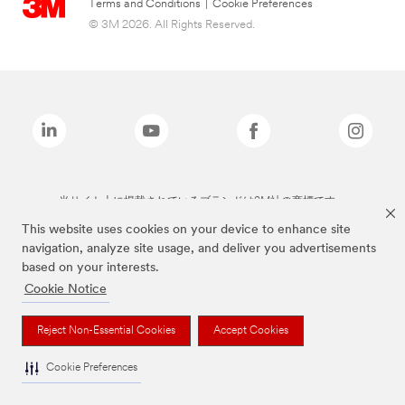
Terms and Conditions
|
Cookie Preferences
© 3M 2026. All Rights Reserved.
当サイト上に掲載されているブランドは3M社の商標です。
This website uses cookies on your device to enhance site
navigation, analyze site usage, and deliver you advertisements
based on your interests.
Cookie Notice
Reject Non-Essential Cookies
Accept Cookies
Cookie Preferences