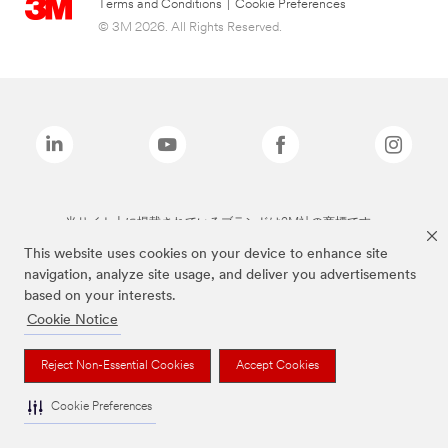
Terms and Conditions
|
Cookie Preferences
© 3M 2026. All Rights Reserved.
当サイト上に掲載されているブランドは3M社の商標です。
This website uses cookies on your device to enhance site
navigation, analyze site usage, and deliver you advertisements
based on your interests.
Cookie Notice
Reject Non-Essential Cookies
Accept Cookies
Cookie Preferences