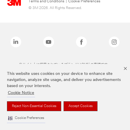
Terms and Conditions
|
Cookie Preferences
© 3M 2026. All Rights Reserved.
当サイト上に掲載されているブランドは3M社の商標です。
This website uses cookies on your device to enhance site
navigation, analyze site usage, and deliver you advertisements
based on your interests.
Cookie Notice
Reject Non-Essential Cookies
Accept Cookies
Cookie Preferences